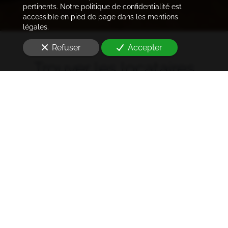
pertinents. Notre politique de confidentialité est
accessible en pied de page dans les mentions
légales.
Refuser
Accepter
Trouver les locataires
idéaux
Notre cabinet prend en charge l'ensemble des
démarches de la rédaction des annonces sur les
plateformes immobilières à l'état des lieux et la remise
des clés
à Bourg-la-Reine (92340)
. Ce dans les meilleurs
délais.