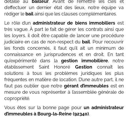
détaillé au
bailleur
. Avant de remettre les clés et
d’effectuer un dernier état des lieux, notre équipe va
rédiger le
bail
ainsi que les clauses complémentaires.
Le rôle d’un
administrateur de biens immobiliers
est
très vague. À part le fait de gérer les contrats ainsi que
les loyers, il doit être capable de lancer une procédure
judiciaire en cas de non-respect du
bail
. Pour recouvrir
les fonds concernés, il faut qu’il ait un minimum de
connaissance en jurisprudences et en droit. En tant
qu’expérimenté dans la
gestion immobilière
, notre
établissement Saint Honoré
Gestion
connaît les
solutions à tous les problèmes juridiques les plus
fréquentes en matière de location. D’une autre part, il ne
faut pas oublier que notre
gérant d’immeubles
est en
mesure de vous représenter à l’assemblée générale de
copropriété.
Vous êtes sur la bonne page pour
un administrateur
d’immeubles
à Bourg-la-Reine (92340)
.