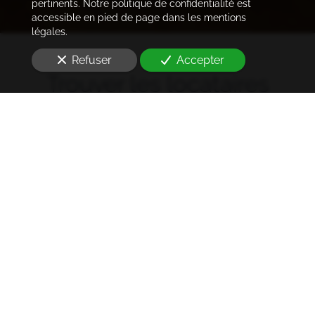
pertinents. Notre politique de confidentialité est
accessible en pied de page dans les mentions
légales.
Refuser
Accepter
Trouver les locataires
idéaux
Notre cabinet prend en charge l'ensemble des
démarches de la rédaction des annonces sur les
plateformes immobilières à l'état des lieux et la remise
des clés
à Champigny-sur-Marne (94500)
. Ce dans les
meilleurs délais.