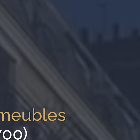
mmeubles
700)