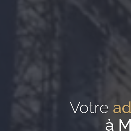
Votre
ad
à M