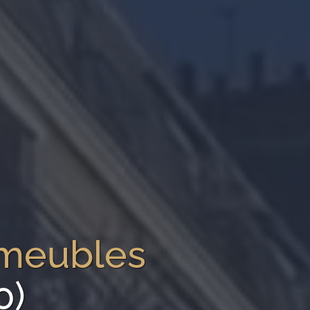
mmeubles
0)