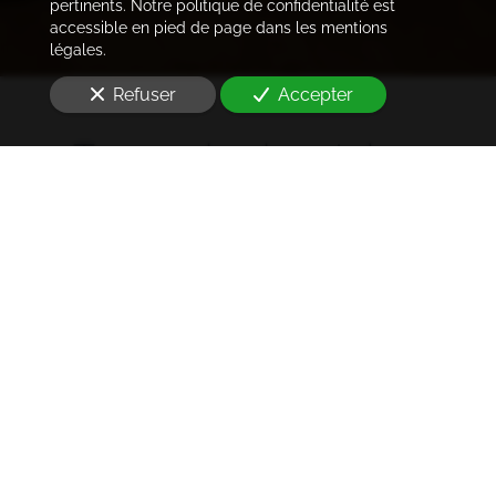
pertinents. Notre politique de confidentialité est
accessible en pied de page dans les mentions
légales.
Refuser
Accepter
Trouver les locataires
idéaux
Notre cabinet prend en charge l'ensemble des
démarches de la rédaction des annonces sur les
plateformes immobilières à l'état des lieux et la remise
des clés
à Paris 13e arrondissement (75013)
. Ce dans les
meilleurs délais.