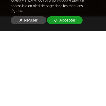
pertinents. Notre politique de confidentialité est
accessible en pied de page dans les mentions
légales.
Refuser
Accepter
Trouver les locataires
idéaux
Notre cabinet prend en charge l'ensemble des
démarches de la rédaction des annonces sur les
plateformes immobilières à l'état des lieux et la remise
des clés
à Paris 4e arrondissement (75004)
. Ce dans les
meilleurs délais.