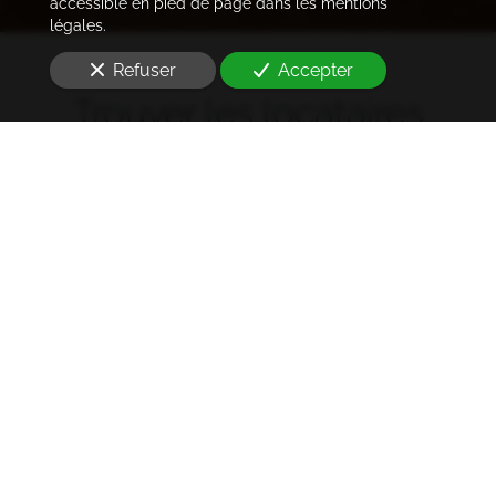
accessible en pied de page dans les mentions
légales.
Refuser
Accepter
Trouver les locataires
idéaux
Notre cabinet prend en charge l'ensemble des
démarches de la rédaction des annonces sur les
plateformes immobilières à l'état des lieux et la remise
des clés
à Paris 5e arrondissement (75005)
. Ce dans les
meilleurs délais.