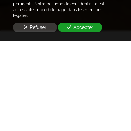
pertinents. Notre politique de confidentialité est
accessible en pied de page dans les mentions
légales.
Refuser
Accepter
Trouver les locataires
idéaux
Notre cabinet prend en charge l'ensemble des
démarches de la rédaction des annonces sur les
plateformes immobilières à l'état des lieux et la remise
des clés
à Saint-Cloud (92210)
. Ce dans les meilleurs
délais.