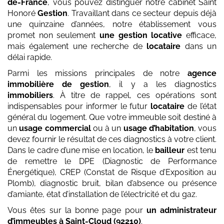
de-France
, vous pouvez distinguer notre cabinet Saint
Honoré
Gestion
. Travaillant dans ce secteur depuis déjà
une quinzaine d’années, notre établissement vous
promet non seulement
une gestion locative
efficace,
mais également une recherche de
locataire
dans un
délai rapide.
Parmi les missions principales de notre
agence
immobilière de gestion
, il y a les diagnostics
immobiliers
. À titre de rappel, ces opérations sont
indispensables pour informer le futur
locataire
de l’état
général du logement. Que votre immeuble soit destiné à
un
usage commercial
ou à un
usage d’habitation
, vous
devez fournir le résultat de ces diagnostics à votre client.
Dans le cadre d’une mise en location, le
bailleur
est tenu
de remettre le DPE (Diagnostic de Performance
Énergétique), CREP (Constat de Risque d’Exposition au
Plomb), diagnostic bruit, bilan d’absence ou présence
d’amiante, état d’installation de l’électricité et du gaz.
Vous êtes sur la bonne page pour
un administrateur
d’immeubles
à Saint-Cloud (92210)
.