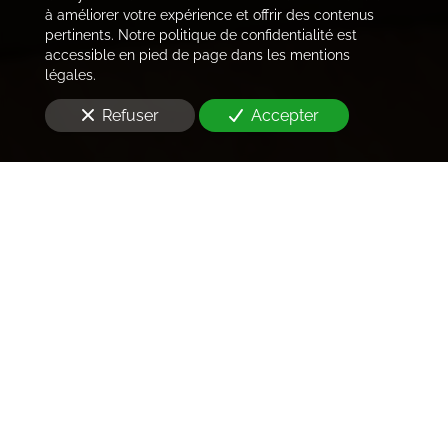
à améliorer votre expérience et offrir des contenus
pertinents. Notre politique de confidentialité est
accessible en pied de page dans les mentions
légales.
Refuser
Accepter
Trouver les locataires
idéaux
Notre cabinet prend en charge l'ensemble des
démarches de la rédaction des annonces sur les
plateformes immobilières à l'état des lieux et la remise
des clés
à Sevran (93270)
. Ce dans les meilleurs délais.