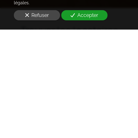
légales.
Refuser
Accepter
Trouver les locataires
idéaux
Notre cabinet prend en charge l'ensemble des
démarches de la rédaction des annonces sur les
plateformes immobilières à l'état des lieux et la remise
des clés
à Sèvres (92310)
. Ce dans les meilleurs délais.