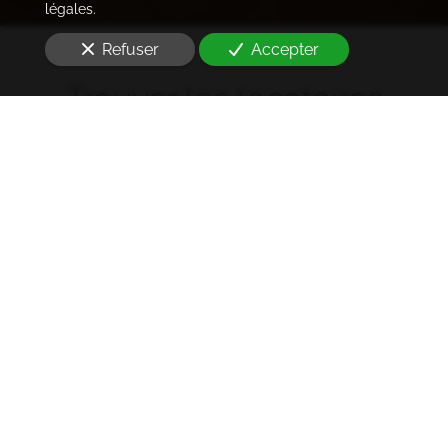
légales.
Refuser
Accepter
Trouver les locataires
idéaux
Notre cabinet prend en charge l'ensemble des
démarches de la rédaction des annonces sur les
plateformes immobilières à l'état des lieux et la remise
des clés
à Arcueil (94110)
. Ce dans les meilleurs délais.