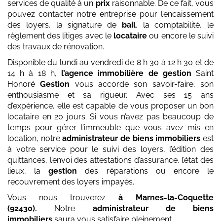
services de qualité à un
prix
raisonnable. De ce fait, vous
pouvez contacter notre entreprise pour l’encaissement
des loyers, la signature de
bail
, la comptabilité, le
règlement des litiges avec le
locataire
ou encore le suivi
des travaux de rénovation.
Disponible du lundi au vendredi de 8 h 30 à 12 h 30 et de
14 h à 18 h,
l’agence immobilière de gestion
Saint
Honoré
Gestion
vous accorde son savoir-faire, son
enthousiasme et sa rigueur. Avec ses 15 ans
d’expérience, elle est capable de vous proposer un bon
locataire en 20 jours. Si vous n’avez pas beaucoup de
temps pour gérer l’immeuble que vous avez mis en
location, notre
administrateur de biens immobiliers
est
à votre service pour le suivi des loyers, l’édition des
quittances, l’envoi des attestations d’assurance, l’état des
lieux, la
gestion
des réparations ou encore le
recouvrement des loyers impayés.
Vous nous trouverez
à Marnes-la-Coquette
(92430)
.
Notre
administrateur de biens
immobiliers
saura vous satisfaire pleinement.