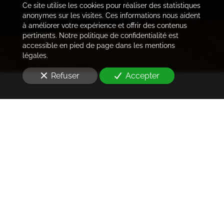
Ce site utilise les cookies pour réaliser des statistiques
anonymes sur les visites. Ces informations nous aident
à améliorer votre expérience et offrir des contenus
pertinents. Notre politique de confidentialité est
accessible en pied de page dans les mentions
légales.
Refuser
Accepter
Trouver les locataires
idéaux
Notre cabinet prend en charge l'ensemble des
démarches de la rédaction des annonces sur les
plateformes immobilières à l'état des lieux et la remise
des clés
à Marnes-la-Coquette (92430)
. Ce dans les
meilleurs délais.