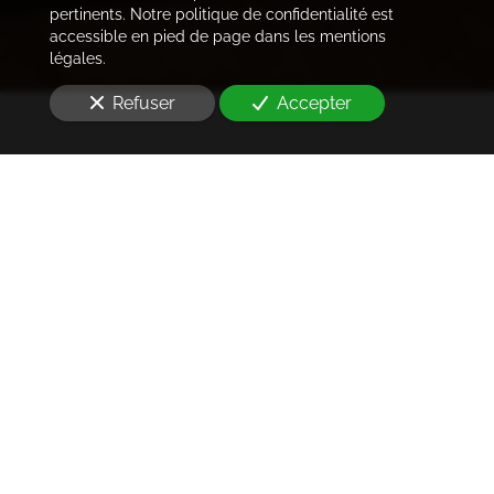
pertinents. Notre politique de confidentialité est
accessible en pied de page dans les mentions
légales.
Refuser
Accepter
Trouver les locataires
idéaux
Notre cabinet prend en charge l'ensemble des
démarches de la rédaction des annonces sur les
plateformes immobilières à l'état des lieux et la remise
des clés
à Malakoff (92240)
. Ce dans les meilleurs délais.