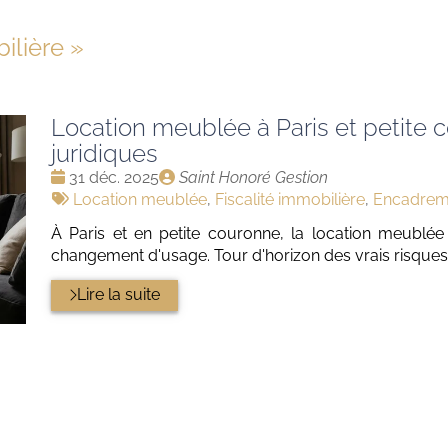
ilière
»
Location meublée à Paris et petite c
juridiques
Date
Publié
31 déc. 2025
Saint Honoré Gestion
:
Tags
par
Location meublée
,
Fiscalité immobilière
,
Encadreme
:
À Paris et en petite couronne, la location meublée 
changement d'usage. Tour d'horizon des vrais risques 
Lire la suite