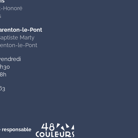
is
nt-Honoré
s
arenton-le-Pont
aptiste Marty
renton-le-Pont
vendredi
2h30
18h
63
 responsable