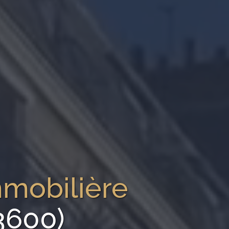
mmobilière
3600)