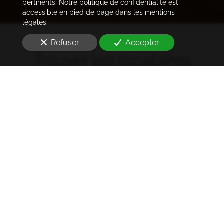
pertinents. Notre politique de confidentialité est
accessible en pied de page dans les mentions
légales.
Refuser
Accepter
Trouver les locataires
idéaux
Notre cabinet prend en charge l'ensemble des
démarches de la rédaction des annonces sur les
plateformes immobilières à l'état des lieux et la remise
des clés
à la Garenne-Colombes (92250)
. Ce dans les
meilleurs délais.