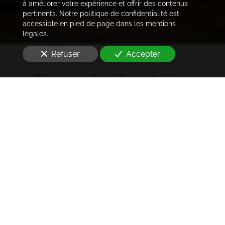
à améliorer votre expérience et offrir des contenus
pertinents. Notre politique de confidentialité est
accessible en pied de page dans les mentions
légales.
Refuser
Accepter
Trouver les locataires
idéaux
Notre cabinet prend en charge l'ensemble des
démarches de la rédaction des annonces sur les
plateformes immobilières à l'état des lieux et la remise
des clés
à Paris 16e arrondissement (75016)
. Ce dans les
meilleurs délais.