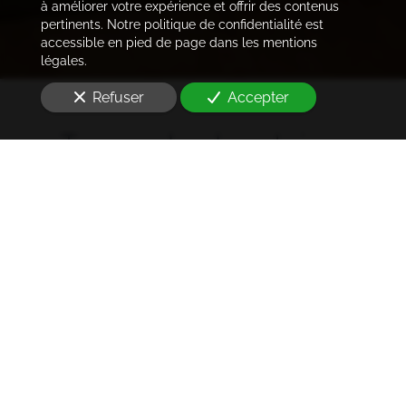
à améliorer votre expérience et offrir des contenus
pertinents. Notre politique de confidentialité est
accessible en pied de page dans les mentions
légales.
Refuser
Accepter
Trouver les locataires
idéaux
Notre cabinet prend en charge l'ensemble des
démarches de la rédaction des annonces sur les
plateformes immobilières à l'état des lieux et la remise
des clés
à Paris 20e arrondissement (75020)
. Ce dans les
meilleurs délais.