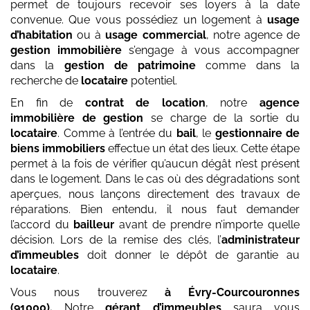
permet de toujours recevoir ses loyers à la date
convenue. Que vous possédiez un logement à
usage
d’habitation
ou à
usage commercial
, notre agence de
gestion immobilière
s’engage à vous accompagner
dans la
gestion de patrimoine
comme dans la
recherche de
locataire
potentiel.
En fin de
contrat de location
, notre
agence
immobilière de gestion
se charge de la sortie du
locataire
. Comme à l’entrée du
bail
, le
gestionnaire de
biens immobiliers
effectue un état des lieux. Cette étape
permet à la fois de vérifier qu’aucun dégât n’est présent
dans le logement. Dans le cas où des dégradations sont
aperçues, nous lançons directement des travaux de
réparations. Bien entendu, il nous faut demander
l’accord du
bailleur
avant de prendre n’importe quelle
décision. Lors de la remise des clés, l’
administrateur
d’immeubles
doit donner le dépôt de garantie au
locataire
.
Vous nous trouverez
à Évry-Courcouronnes
(91000)
.
Notre
gérant d’immeubles
saura vous