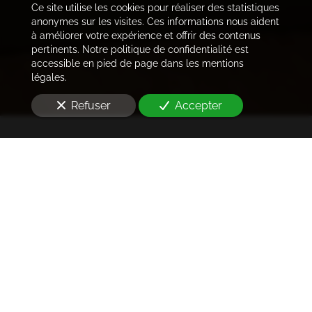
Ce site utilise les cookies pour réaliser des statistiques
anonymes sur les visites. Ces informations nous aident
à améliorer votre expérience et offrir des contenus
pertinents. Notre politique de confidentialité est
accessible en pied de page dans les mentions
légales.
Refuser
Accepter
Trouver les locataires
idéaux
Notre cabinet prend en charge l'ensemble des
démarches de la rédaction des annonces sur les
plateformes immobilières à l'état des lieux et la remise
des clés
à Évry-Courcouronnes (91000)
. Ce dans les