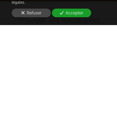
légales.
Refuser
Accepter
Trouver les locataires
idéaux
Notre cabinet prend en charge l'ensemble des
démarches de la rédaction des annonces sur les
plateformes immobilières à l'état des lieux et la remise
des clés
à Levallois-Perret (92300)
. Ce dans les meilleurs
délais.