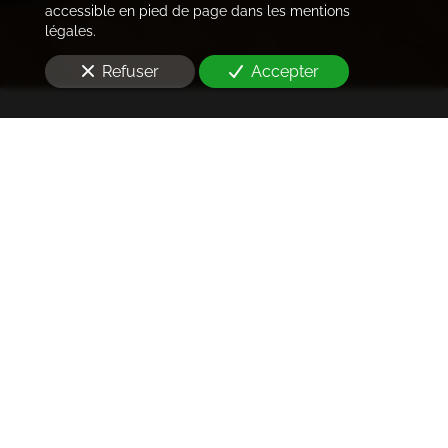
accessible en pied de page dans les mentions
légales.
Refuser
Accepter
Trouver les locataires
idéaux
Notre cabinet prend en charge l'ensemble des
démarches de la rédaction des annonces sur les
plateformes immobilières à l'état des lieux et la remise
des clés
à Malakoff (92240)
. Ce dans les meilleurs délais.