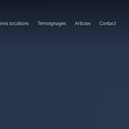
ères locations
Témoignages
Articles
Contact