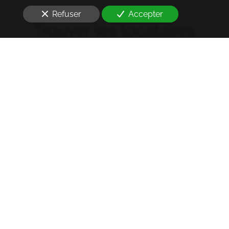
Refuser
Accepter
Trouver les locataires
idéaux
Notre cabinet prend en charge l'ensemble des
démarches de la rédaction des annonces sur les
plateformes immobilières à l'état des lieux et la remise
des clés
à Drancy (93700)
. Ce dans les meilleurs délais.
Usage commercial :