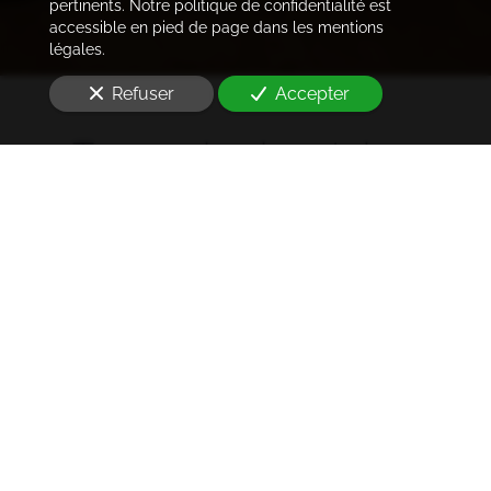
pertinents. Notre politique de confidentialité est
accessible en pied de page dans les mentions
légales.
Refuser
Accepter
Trouver les locataires
idéaux
Notre cabinet prend en charge l'ensemble des
démarches de la rédaction des annonces sur les
plateformes immobilières à l'état des lieux et la remise
des clés
à Paris 10e arrondissement (75010)
. Ce dans les
meilleurs délais.