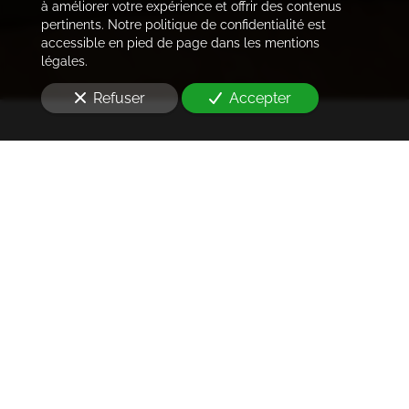
à améliorer votre expérience et offrir des contenus
pertinents. Notre politique de confidentialité est
accessible en pied de page dans les mentions
légales.
Refuser
Accepter
Trouver les locataires
idéaux
Notre cabinet prend en charge l'ensemble des
démarches de la rédaction des annonces sur les
plateformes immobilières à l'état des lieux et la remise
des clés
à Paris 17e arrondissement (75017)
. Ce dans les
meilleurs délais.