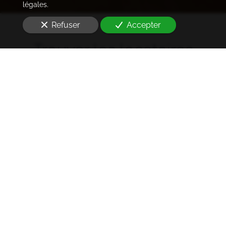
légales.
Refuser
Accepter
Trouver les locataires
idéaux
Notre cabinet prend en charge l'ensemble des
démarches de la rédaction des annonces sur les
plateformes immobilières à l'état des lieux et la remise
des clés
à Bondy (93140)
. Ce dans les meilleurs délais.