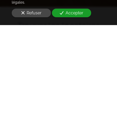
légales.
Refuser
Accepter
Trouver les locataires
idéaux
Notre cabinet prend en charge l'ensemble des
démarches de la rédaction des annonces sur les
plateformes immobilières à l'état des lieux et la remise
des clés
à Garches (92380)
. Ce dans les meilleurs délais.