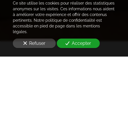
Ce site utilise les cookies pour réaliser des statistiques
anonymes sur les visites. Ces informations nous aident
à améliorer votre expérience et offrir des contenus
pertinents. Notre politique de confidentialité est
accessible en pied de page dans les mentions
légales.
Refuser
Accepter
Trouver les locataires
idéaux
Notre cabinet prend en charge l'ensemble des
démarches de la rédaction des annonces sur les
plateformes immobilières à l'état des lieux et la remise
des clés
à Saint-Maur-des-Fossés (94100)
. Ce dans les
meilleurs délais.