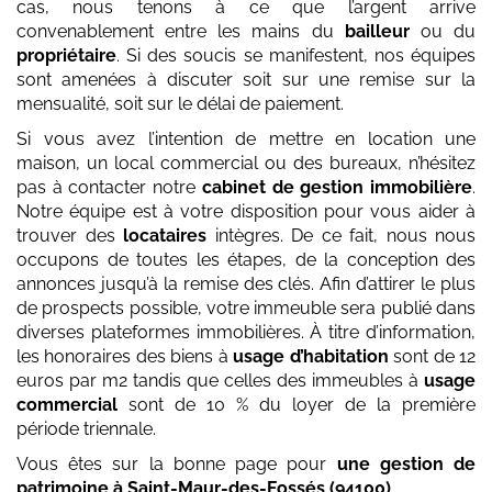
cas, nous tenons à ce que l’argent arrive
convenablement entre les mains du
bailleur
ou du
propriétaire
. Si des soucis se manifestent, nos équipes
sont amenées à discuter soit sur une remise sur la
mensualité, soit sur le délai de paiement.
Si vous avez l’intention de mettre en location une
maison, un local commercial ou des bureaux, n’hésitez
pas à contacter notre
cabinet de gestion immobilière
.
Notre équipe est à votre disposition pour vous aider à
trouver des
locataires
intègres. De ce fait, nous nous
occupons de toutes les étapes, de la conception des
annonces jusqu’à la remise des clés. Afin d’attirer le plus
de prospects possible, votre immeuble sera publié dans
diverses plateformes immobilières. À titre d’information,
les honoraires des biens à
usage d’habitation
sont de 12
euros par m2 tandis que celles des immeubles à
usage
commercial
sont de 10 % du loyer de la première
période triennale.
Vous êtes sur la bonne page pour
une gestion de
patrimoine
à Saint-Maur-des-Fossés (94100)
.