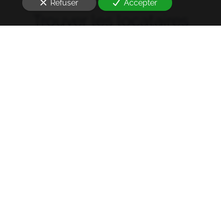
Refuser
Accepter
Trouver les locataires
idéaux
Notre cabinet prend en charge l'ensemble des
démarches de la rédaction des annonces sur les
plateformes immobilières à l'état des lieux et la remise
des clés
à Sevran (93270)
. Ce dans les meilleurs délais.
Usage commercial :
Rédaction de bail : 10% HT du loyer de la 1ère