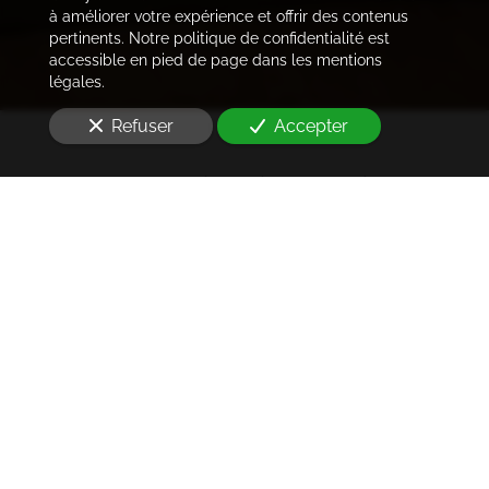
à améliorer votre expérience et offrir des contenus
pertinents. Notre politique de confidentialité est
accessible en pied de page dans les mentions
légales.
Refuser
Accepter
Trouver les locataires
idéaux
Notre cabinet prend en charge l'ensemble des
démarches de la rédaction des annonces sur les
plateformes immobilières à l'état des lieux et la remise
des clés
à Montreuil (93100)
. Ce dans les meilleurs
délais.