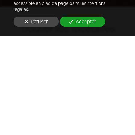
accessible en pied de page dans les mentions
légales.
Refuser
Accepter
Trouver les locataires
idéaux
Notre cabinet prend en charge l'ensemble des
démarches de la rédaction des annonces sur les
plateformes immobilières à l'état des lieux et la remise
des clés
à Montrouge (92120)
. Ce dans les meilleurs
délais.