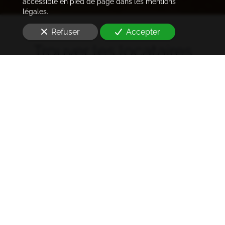
accessible en pied de page dans les mentions
légales.
Refuser
Accepter
Trouver les locataires
idéaux
Notre cabinet prend en charge l'ensemble des
démarches de la rédaction des annonces sur les
plateformes immobilières à l'état des lieux et la remise
des clés
à Paris 10e arrondissement (75010)
. Ce dans les
meilleurs délais.