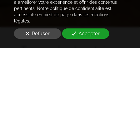
à améliorer votre expérience et offrir des contenus
pertinents. Notre politique de confidentialité est
accessible en pied de page dans les mentions
légales.
Refuser
Accepter
Trouver les locataires
idéaux
Notre cabinet prend en charge l'ensemble des
démarches de la rédaction des annonces sur les
plateformes immobilières à l'état des lieux et la remise
des clés
à Paris 12e arrondissement (75012)
. Ce dans les
meilleurs délais.