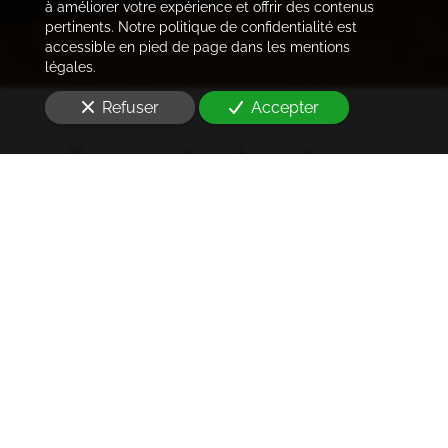
à améliorer votre expérience et offrir des contenus
pertinents. Notre politique de confidentialité est
accessible en pied de page dans les mentions
légales.
Refuser
Accepter
Trouver les locataires
idéaux
Notre cabinet prend en charge l'ensemble des
démarches de la rédaction des annonces sur les
plateformes immobilières à l'état des lieux et la remise
des clés
à Paris 7ème arrondissement (75007)
. Ce dans
les meilleurs délais.