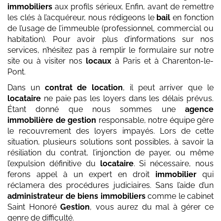
immobiliers
aux profils sérieux. Enfin, avant de remettre
les clés à l’acquéreur, nous rédigeons le
bail
en fonction
de l’usage de l’immeuble (professionnel, commercial ou
habitation). Pour avoir plus d’informations sur nos
services, n’hésitez pas à remplir le formulaire sur notre
site ou à visiter nos
locaux
à Paris et à Charenton-le-
Pont.
Dans un
contrat de location
, il peut arriver que le
locataire
ne paie pas les loyers dans les délais prévus.
Étant donné que nous sommes une
agence
immobilière de gestion
responsable, notre équipe gère
le recouvrement des loyers impayés. Lors de cette
situation, plusieurs solutions sont possibles, à savoir la
résiliation du contrat, l’injonction de payer, ou même
l’expulsion définitive du
locataire
. Si nécessaire, nous
ferons appel à un expert en droit
immobilier
qui
réclamera des procédures judiciaires. Sans l’aide d’un
administrateur de biens immobiliers
comme le cabinet
Saint Honoré
Gestion
, vous aurez du mal à gérer ce
genre de difficulté.