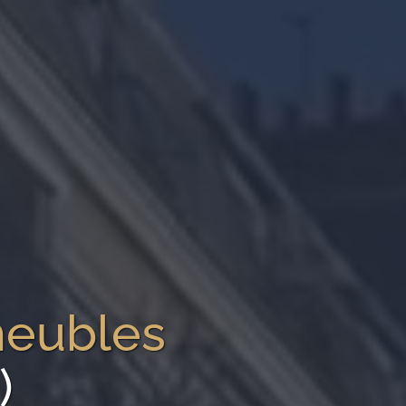
meubles
)