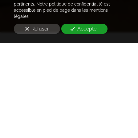
pertinents. Notre politique de confidentialité est
accessible en pied de page dans les mentions
légales.
Refuser
Accepter
Trouver les locataires
idéaux
Notre cabinet prend en charge l'ensemble des
démarches de la rédaction des annonces sur les
plateformes immobilières à l'état des lieux et la remise
des clés
à Malakoff (92240)
. Ce dans les meilleurs délais.