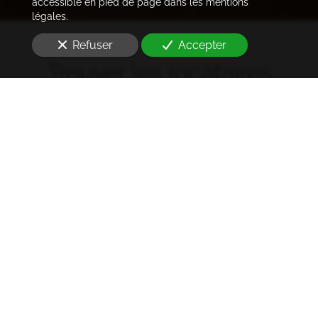
accessible en pied de page dans les mentions
légales.
Refuser
Accepter
Trouver les locataires
idéaux
Notre cabinet prend en charge l'ensemble des
démarches de la rédaction des annonces sur les
plateformes immobilières à l'état des lieux et la remise
des clés
à Paris 14e arrondissement (75014)
. Ce dans les
meilleurs délais.