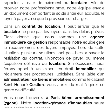
rappeler la date de paiement au
locataire
. Afin de
prouver notre professionnalisme, notre équipe envoie
un document comportant le solde antérieur acquitté, le
loyer à payer ainsi que la provision sur charges.
Dans un
contrat de location
, il peut arriver que le
locataire
ne paie pas les loyers dans les délais prévus.
Étant donné que nous sommes une
agence
immobilière de gestion
responsable, notre équipe gère
le recouvrement des loyers impayés. Lors de cette
situation, plusieurs solutions sont possibles, à savoir la
résiliation du contrat, l’injonction de payer, ou même
l’expulsion définitive du
locataire
. Si nécessaire, nous
ferons appel à un expert en droit
immobilier
qui
réclamera des procédures judiciaires. Sans l’aide d’un
administrateur de biens immobiliers
comme le cabinet
Saint Honoré
Gestion
, vous aurez du mal à gérer ce
genre de difficulté.
Vous nous trouverez
à Paris 8ème arrondissement
(75008)
.
Notre
location-gérance d’immeubles
saura