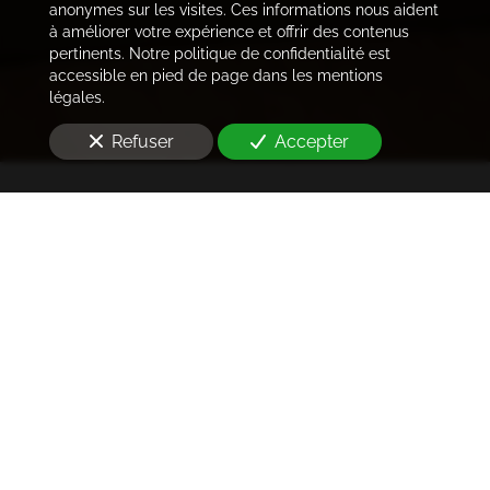
anonymes sur les visites. Ces informations nous aident
à améliorer votre expérience et offrir des contenus
pertinents. Notre politique de confidentialité est
accessible en pied de page dans les mentions
légales.
Refuser
Accepter
Trouver les locataires
idéaux
Notre cabinet prend en charge l'ensemble des
démarches de la rédaction des annonces sur les
plateformes immobilières à l'état des lieux et la remise
des clés
à Paris 8ème arrondissement (75008)
. Ce dans