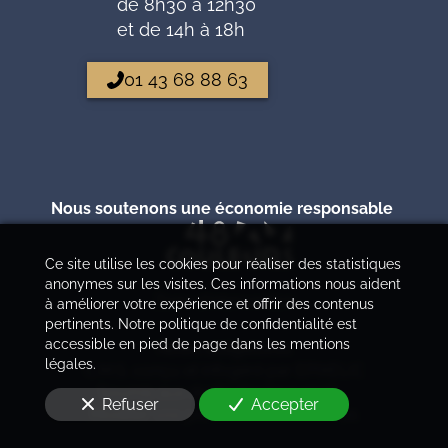
de 8h30 à 12h30
et de 14h à 18h
01 43 68 88 63
Nous soutenons une économie responsable
Ce site utilise les cookies pour réaliser des statistiques
anonymes sur les visites. Ces informations nous aident
Zone d'intervention
à améliorer votre expérience et offrir des contenus
pertinents. Notre politique de confidentialité est
accessible en pied de page dans les mentions
Notes obligatoires
légales.
C.M.S. conçu et infogéré par EPIXELIC
—
Soumis aux droits d'auteur 2026
—
—
Refuser
Accepter
Modifier vos préférences de cookies