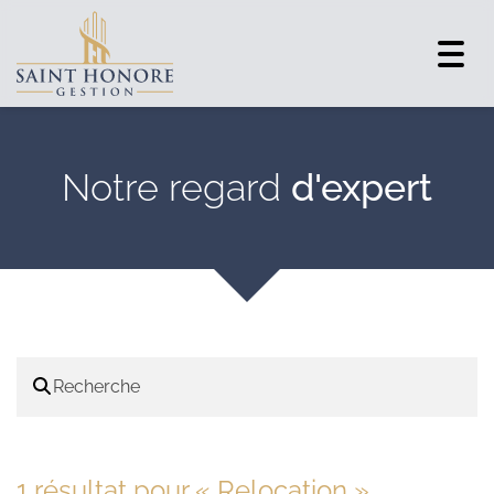
Togg
navig
Notre regard
d'expert
1 résultat pour «
Relocation
»