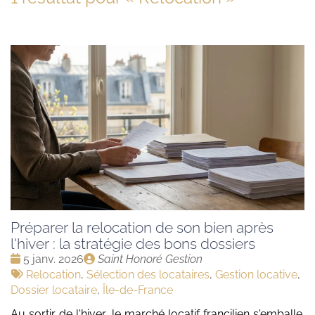
Préparer la relocation de son bien après
l'hiver : la stratégie des bons dossiers
Date
Publié
5 janv. 2026
Saint Honoré Gestion
:
Tags
par
Relocation
,
Sélection des locataires
,
Gestion locative
,
:
Dossier locataire
,
Île-de-France
Au sortir de l'hiver, le marché locatif francilien s'emballe.