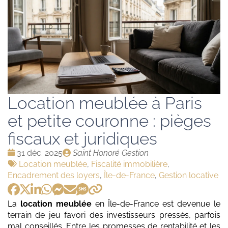
Location meublée à Paris
et petite couronne : pièges
fiscaux et juridiques
Date
Publié
31 déc. 2025
Saint Honoré Gestion
:
Tags
par
Location meublée
,
Fiscalité immobilière
,
:
Encadrement des loyers
,
Île-de-France
,
Gestion locative
La
location meublée
en Île-de-France est devenue le
terrain de jeu favori des investisseurs pressés, parfois
mal conseillés. Entre les promesses de rentabilité et les