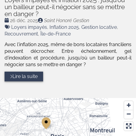
un bailleur peut-il négocier sans se mettre
en danger ?
Date
Publié
26 déc. 2025
Saint Honoré Gestion
:
Tags
par
Loyers impayés
,
Inflation 2025
,
Gestion locative
,
:
Recouvrement
,
Île-de-France
Avec l'inflation 2025, même de bons locataires franciliens
peuvent décrocher. Entre échelonnement, gel
d'indexation et procédure, jusqu'où un bailleur peut-il
négocier sans se mettre en danger ?
Lire la suite