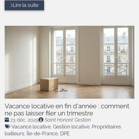
Lire la suite
Vacance locative en fin d'année : comment
ne pas laisser filer un trimestre
Date
Publié
23 déc. 2025
Saint Honoré Gestion
:
Tags
par
Vacance locative
,
Gestion locative
,
Propriétaires
:
bailleurs
,
Île-de-France
,
DPE