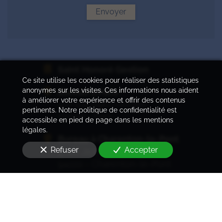
Envoyer
Saint Honoré Gestion
Ce site utilise les cookies pour réaliser des statistiques
anonymes sur les visites. Ces informations nous aident
Bureau à Paris
à améliorer votre expérience et offrir des contenus
416 rue Saint-Honoré
pertinents. Notre politique de confidentialité est
75008 - Paris
accessible en pied de page dans les mentions
légales.
Bureau à Charenton-le-Pont
Refuser
Accepter
5 rue Jean-Baptiste Marty
94220 - Charenton-le-Pont
du lundi au vendredi
de 8h30 à 12h30
et de 14h à 18h